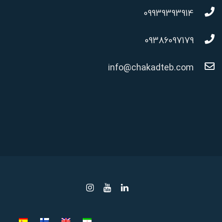
09939393914
09386097179
info@chakadteb.com