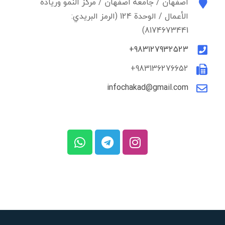
أصفهان / جامعة أصفهان / مركز النمو وريادة
الأعمال / الوحدة 124 (الرمز البريدي:
8174673441)
983127932523+
983136276652+
infochakad@gmail.com